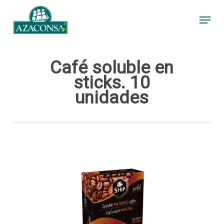
Skip
Menu
to
main
content
Café soluble en
sticks. 10
unidades