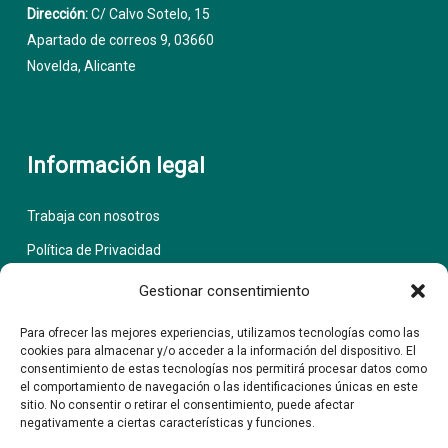
Dirección:
C/ Calvo Sotelo, 15
Apartado de correos 9, 03660
Novelda, Alicante
Información legal
Trabaja con nosotros
Política de Privacidad
Aviso Legal
Gestionar consentimiento
Política de cookies (UE)
Para ofrecer las mejores experiencias, utilizamos tecnologías como las
cookies para almacenar y/o acceder a la información del dispositivo. El
consentimiento de estas tecnologías nos permitirá procesar datos como
el comportamiento de navegación o las identificaciones únicas en este
La empresa
AZACONSA, S.L.
ha llevado a cabo el proyecto titulado
sitio. No consentir o retirar el consentimiento, puede afectar
“
Innovación en formatos a través de nueva línea de envasado
”, con
negativamente a ciertas características y funciones.
número de expediente
RCI-040000-2019-313
, financiado por el
Ministerio
de Industria, Comercio y Turismo
, en el marco del
Programa de