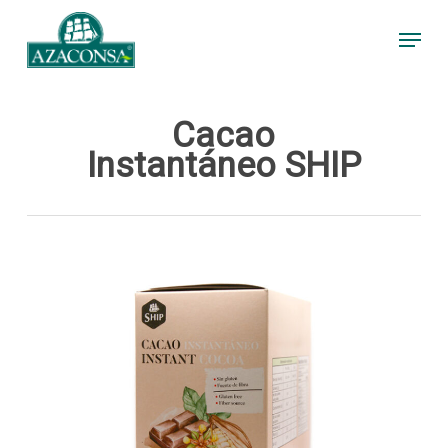
Skip
Menu
to
main
content
Cacao
Instantáneo SHIP